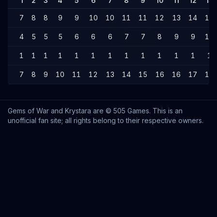
1
2
3
4
5
6
7
8
9
10
11
12
13
7
8
8
9
9
10
10
11
11
12
13
14
14
4
5
5
5
6
6
6
7
7
8
9
9
10
1
1
1
1
1
1
1
1
1
1
1
1
1
7
8
9
10
11
12
13
14
15
16
16
17
18
Gems of War and Krystara are © 505 Games. This is an
unofficial fan site; all rights belong to their respective owners.