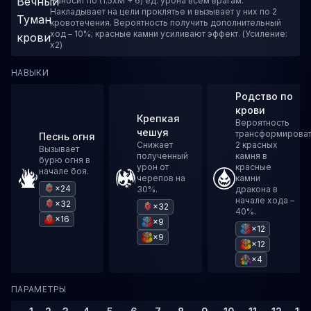
Наносит по (1.5xM + 6) ед. урона всем врагам.
Накладывает на цели проклятье и вызывает у них по 2
кровотечения. Вероятность получить дополнительный
ход – 10%; красные камни усиливают эффект. (Усиление:
x2)
НАВЫКИ
Родство по
крови
Крепкая
Вероятность
чешуя
трансформирова
Песнь огня
Снижает
2 красных
Вызывает
полученный
камня в
бурю огня в
урон от
красные
начале боя.
черепов на
камни
×24
30%.
дракона в
начале хода –
×32
×32
40%.
×16
×9
×12
×9
×12
×4
ПАРАМЕТРЫ