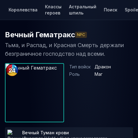
Классы
Астральный
Королевства
Поиск
Spoile
героев
шпиль
Вечный Гематракс
NPC
Тьма, и Распад, и Красная Смерть держали
безграничное господство над всеми.
Тип войск
Дракон
24
Роль
Маг
Вечный Туман крови