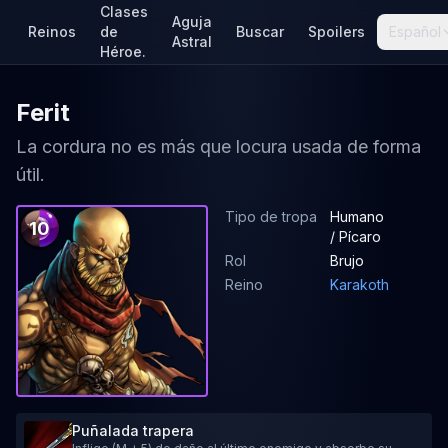
Clases
Aguja
Reinos
de
Buscar
Spoilers
Español
Astral
Héroe.
Ferit
La cordura no es más que locura usada de forma
útil.
Tipo de tropa
Humano
10
/ Pícaro
Rol
Brujo
Reino
Karakoth
Puñalada trapera