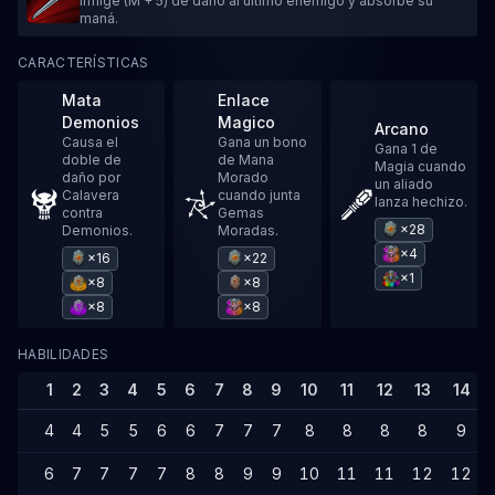
Inflige (M + 5) de daño al último enemigo y absorbe su
maná.
CARACTERÍSTICAS
Mata
Enlace
Demonios
Magico
Arcano
Causa el
Gana un bono
Gana 1 de
doble de
de Mana
Magia cuando
daño por
Morado
un aliado
Calavera
cuando junta
lanza hechizo.
contra
Gemas
×28
Demonios.
Moradas.
×4
×16
×22
×1
×8
×8
×8
×8
HABILIDADES
1
2
3
4
5
6
7
8
9
10
11
12
13
14
4
4
5
5
6
6
7
7
7
8
8
8
8
9
6
7
7
7
7
8
8
9
9
10
11
11
12
12