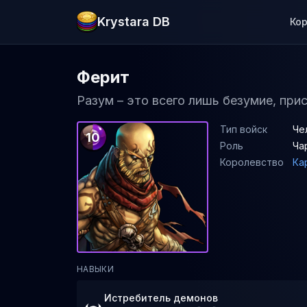
Krystara DB
Ко
Ферит
Разум – это всего лишь безумие, при
Тип войск
Че
10
Роль
Ча
Королевство
Ка
НАВЫКИ
Истребитель демонов