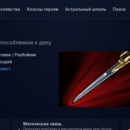
ролевства
Классы героев
Астральный шпиль
Поиск
способленное к делу.
ловек / Разбойник
родей
ракот
Магическая связь
Получает прибавку к фиолетовой мане при сборе