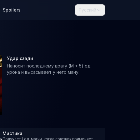
Spoilers
Русский
Удар сзади
Наносит последнему врагу (M + 5) ед.
урона и высасывает у него ману.
Мистика
Получает 1 ед. магии, когда союзник применяет