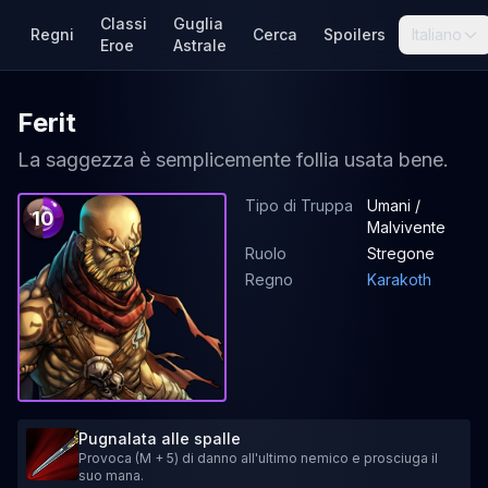
Classi
Guglia
Regni
Cerca
Spoilers
Italiano
Eroe
Astrale
Ferit
La saggezza è semplicemente follia usata bene.
Tipo di Truppa
Umani /
10
Malvivente
Ruolo
Stregone
Regno
Karakoth
Pugnalata alle spalle
Provoca (M + 5) di danno all'ultimo nemico e prosciuga il
suo mana.