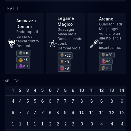
TRATTI
Legame
Arcano
Ammazza
Magico
Guadagni 1 di
Demoni
Magia ogni
Guadagni
Raddoppia il
volta che un
Mana Viola
danno da
alleato lancia
Bonus quando
teschi contro i
un
combini
Demoni.
incantesimo.
Gemme viola.
×16
×28
×22
×8
×4
×8
×8
×1
×8
ABILITÀ
1
2
3
4
5
6
7
8
9
10
11
12
13
14
4
4
5
5
6
6
7
7
7
8
8
8
8
9
6
7
7
7
7
8
8
9
9
10
11
11
12
12
1
1
1
1
1
2
2
2
2
3
3
4
4
4