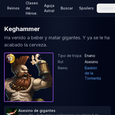
Clases
Aguja
Reinos
de
Buscar
Spoilers
Español
Astral
Héroe.
Keghammer
Ha venido a beber y matar gigantes. Y ya se le ha
acabado la cerveza.
Tipo de tropa
Enano
12
Rol
Asesino
Reino
Bastión
de la
Tormenta
Asesino de gigantes