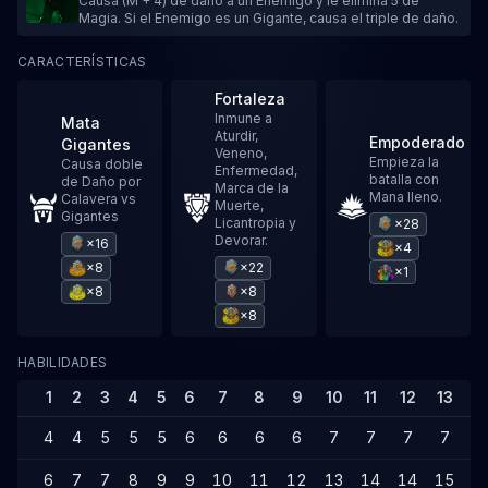
Causa (M + 4) de daño a un Enemigo y le elimina 5 de
Magia. Si el Enemigo es un Gigante, causa el triple de daño.
CARACTERÍSTICAS
Fortaleza
Inmune a
Mata
Aturdir,
Empoderado
Gigantes
Veneno,
Empieza la
Causa doble
Enfermedad,
batalla con
de Daño por
Marca de la
Mana lleno.
Calavera vs
Muerte,
Gigantes
Licantropia y
×28
Devorar.
×16
×4
×8
×22
×1
×8
×8
×8
HABILIDADES
1
2
3
4
5
6
7
8
9
10
11
12
13
1
4
4
5
5
5
6
6
6
6
7
7
7
7
7
6
7
7
8
9
9
10
11
12
13
14
14
15
1