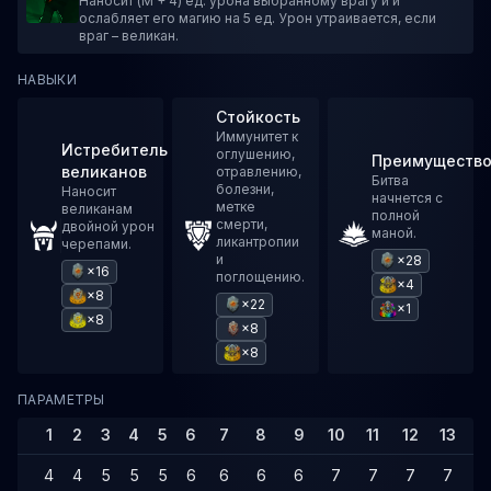
Наносит (M + 4) ед. урона выбранному врагу и и
ослабляет его магию на 5 ед. Урон утраивается, если
враг – великан.
НАВЫКИ
Стойкость
Иммунитет к
Истребитель
оглушению,
Преимуществ
великанов
отравлению,
Битва
болезни,
Наносит
начнется с
метке
великанам
полной
смерти,
двойной урон
маной.
ликантропии
черепами.
и
×28
×16
поглощению.
×4
×8
×22
×1
×8
×8
×8
ПАРАМЕТРЫ
1
2
3
4
5
6
7
8
9
10
11
12
13
1
4
4
5
5
5
6
6
6
6
7
7
7
7
7