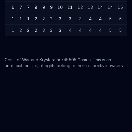
6
7
7
8
9
9
10
11
12
13
14
14
15
1
1
1
1
2
2
2
3
3
3
4
4
5
5
5
1
2
2
2
3
3
3
4
4
4
4
5
5
5
Gems of War and Krystara are © 505 Games. This is an
unofficial fan site; all rights belong to their respective owners.