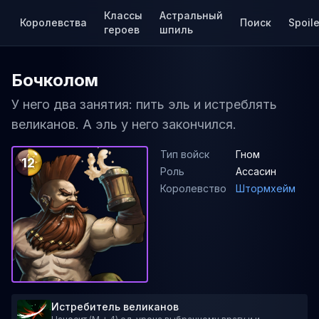
Классы
Астральный
Королевства
Поиск
Spoile
героев
шпиль
Бочколом
У него два занятия: пить эль и истреблять
великанов. А эль у него закончился.
Тип войск
Гном
12
Роль
Ассасин
Королевство
Штормхейм
Истребитель великанов