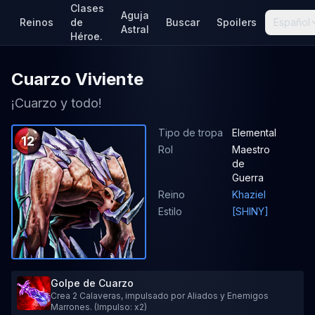
Clases
Aguja
Reinos
de
Buscar
Spoilers
Español
Astral
Héroe.
Cuarzo Viviente
¡Cuarzo y todo!
Tipo de tropa
Elemental
12
Rol
Maestro
de
Guerra
Reino
Khaziel
Estilo
[SHINY]
Golpe de Cuarzo
Crea 2 Calaveras, impulsado por Aliados y Enemigos
Marrones. (Impulso: x2)