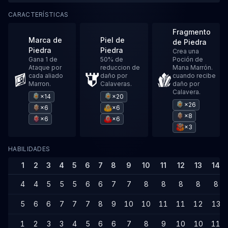
CARACTERÍSTICAS
Fragmento
Marca de
Piel de
de Piedra
Piedra
Piedra
Crea una
Gana 1 de
50% de
Poción de
Ataque por
reduccion de
Mana Marrón.
cada aliado
daño por
cuando recibe
Marron.
Calaveras.
daño por
Calavera.
×14
×20
×26
×6
×6
×8
×6
×6
×3
HABILIDADES
1
2
3
4
5
6
7
8
9
10
11
12
13
14
4
4
5
5
5
6
6
7
7
8
8
8
8
8
5
6
6
7
7
7
8
9
10
10
11
11
12
13
1
2
3
3
4
5
6
6
7
8
9
10
10
11