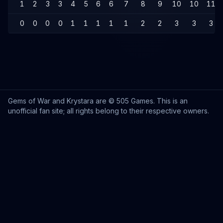
1
2
3
3
4
5
6
6
7
8
9
10
10
11
0
0
0
0
1
1
1
1
1
2
2
3
3
3
Gems of War and Krystara are © 505 Games. This is an
unofficial fan site; all rights belong to their respective owners.