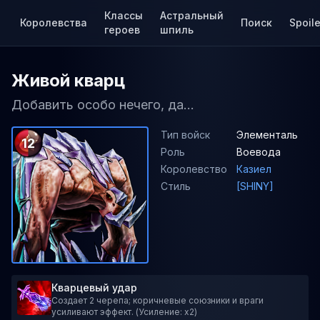
Классы
Астральный
Королевства
Поиск
Spoile
героев
шпиль
Живой кварц
Добавить особо нечего, да...
Тип войск
Элементаль
12
Роль
Воевода
Королевство
Казиел
Стиль
[SHINY]
Кварцевый удар
Создает 2 черепа; коричневые союзники и враги
усиливают эффект. (Усиление: x2)