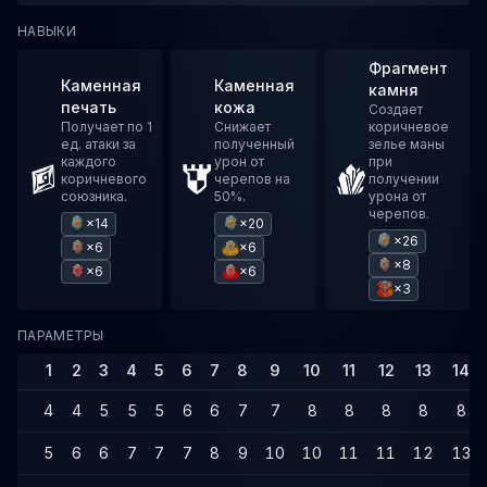
НАВЫКИ
Фрагмент
Каменная
Каменная
камня
печать
кожа
Создает
Получает по 1
Снижает
коричневое
ед. атаки за
полученный
зелье маны
каждого
урон от
при
коричневого
черепов на
получении
союзника.
50%.
урона от
черепов.
×14
×20
×26
×6
×6
×8
×6
×6
×3
ПАРАМЕТРЫ
1
2
3
4
5
6
7
8
9
10
11
12
13
14
4
4
5
5
5
6
6
7
7
8
8
8
8
8
5
6
6
7
7
7
8
9
10
10
11
11
12
13