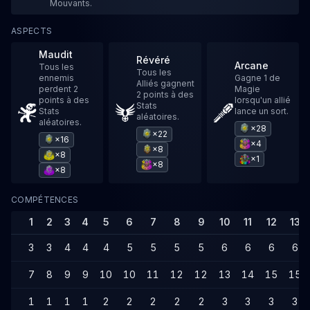
Mouvants.
ASPECTS
Maudit
Révéré
Arcane
Tous les
Tous les
ennemis
Gagne 1 de
Alliés gagnent
perdent 2
Magie
2 points à des
points à des
lorsqu'un allié
Stats
Stats
lance un sort.
aléatoires.
aléatoires.
×28
×22
×16
×4
×8
×8
×1
×8
×8
COMPÉTENCES
1
2
3
4
5
6
7
8
9
10
11
12
13
3
3
4
4
4
5
5
5
5
6
6
6
6
7
8
9
9
10
10
11
12
12
13
14
15
15
1
1
1
1
2
2
2
2
2
3
3
3
3