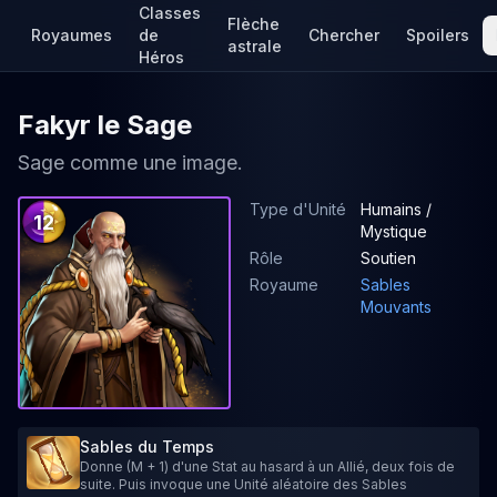
Classes
Flèche
Royaumes
de
Chercher
Spoilers
astrale
Héros
Fakyr le Sage
Sage comme une image.
Type d'Unité
Humains /
12
Mystique
Rôle
Soutien
Royaume
Sables
Mouvants
Sables du Temps
Donne (M + 1) d'une Stat au hasard à un Allié, deux fois de
suite. Puis invoque une Unité aléatoire des Sables