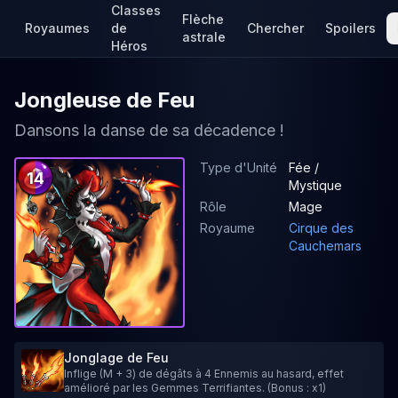
Classes
Flèche
Royaumes
de
Chercher
Spoilers
astrale
Héros
Jongleuse de Feu
Dansons la danse de sa décadence !
Type d'Unité
Fée /
14
Mystique
Rôle
Mage
Royaume
Cirque des
Cauchemars
Jonglage de Feu
Inflige (M + 3) de dégâts à 4 Ennemis au hasard, effet
amélioré par les Gemmes Terrifiantes. (Bonus : x1)