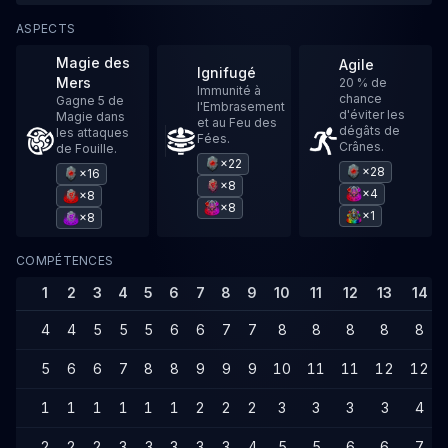
ASPECTS
Magie des
Agile
Ignifugé
Mers
20 % de
Immunité à
chance
Gagne 5 de
l'Embrasement
d'éviter les
Magie dans
et au Feu des
dégâts de
les attaques
Fées.
Crânes.
de Fouille.
×22
×28
×16
×8
×4
×8
×8
×1
×8
COMPÉTENCES
1
2
3
4
5
6
7
8
9
10
11
12
13
14
4
4
5
5
5
6
6
7
7
8
8
8
8
8
5
6
6
7
8
8
9
9
9
10
11
11
12
12
1
1
1
1
1
1
2
2
2
3
3
3
3
4
2
2
2
3
3
3
3
3
4
5
5
6
6
7