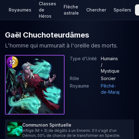
Classes
Flèche
Royaumes
de
Chercher
Spoilers
astrale
Héros
Gaël Chuchoteurdâmes
L'homme qui murmurait à l'oreille des morts.
Type d'Unité
Humains
12
/
Mystique
Rôle
Sorcier
Royaume
Pêché-
de-Maraj
Communion Spirituelle
Inflige (M + 3) de dégâts à un Ennemi. S'il s'agit d'un
Démon, 50% de chance de le transformer en Spectre.