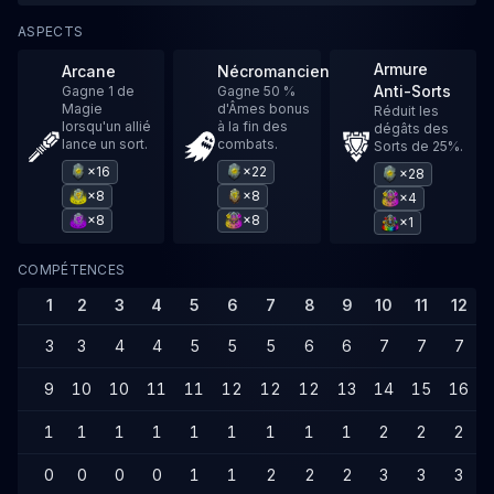
ASPECTS
Armure
Arcane
Nécromancien
Anti-Sorts
Gagne 1 de
Gagne 50 %
Magie
d'Âmes bonus
Réduit les
lorsqu'un allié
à la fin des
dégâts des
lance un sort.
combats.
Sorts de 25%.
×16
×22
×28
×8
×8
×4
×8
×8
×1
COMPÉTENCES
1
2
3
4
5
6
7
8
9
10
11
12
3
3
4
4
5
5
5
6
6
7
7
7
9
10
10
11
11
12
12
12
13
14
15
16
1
1
1
1
1
1
1
1
1
2
2
2
0
0
0
0
1
1
2
2
2
3
3
3