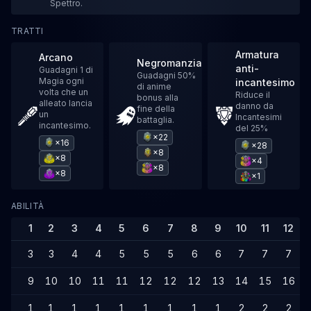
Spettro.
TRATTI
Armatura
Arcano
Negromanzia
anti-
Guadagni 1 di
Guadagni 50%
Magia ogni
incantesimo
di anime
volta che un
Riduce il
bonus alla
alleato lancia
danno da
fine della
un
Incantesimi
battaglia.
incantesimo.
del 25%
×22
×16
×28
×8
×8
×4
×8
×8
×1
ABILITÀ
1
2
3
4
5
6
7
8
9
10
11
12
3
3
4
4
5
5
5
6
6
7
7
7
9
10
10
11
11
12
12
12
13
14
15
16
1
1
1
1
1
1
1
1
1
2
2
2