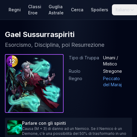
Classi
Guglia
Regni
Cerca
Spoilers
Italiano
Eroe
Astrale
Gael Sussurraspiriti
Esorcismo, Disciplina, poi Resurrezione
Tipo di Truppa
Umani /
12
Mistico
Ruolo
Stregone
Regno
Peccato
del Maraj
Parlare con gli spiriti
Causa (M + 3) di danno ad un Nemico. Se il Nemico è un
Demone, c'è una possibilità del 50% di trasformarlo in uno