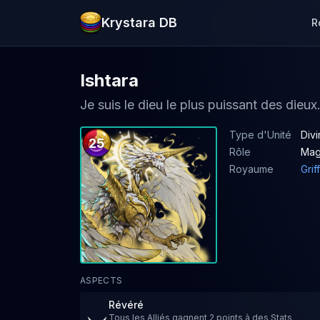
Krystara DB
R
Ishtara
Je suis le dieu le plus puissant des dieux
Type d'Unité
Divi
25
Rôle
Ma
Royaume
Gri
ASPECTS
Révéré
Tous les Alliés gagnent 2 points à des Stats