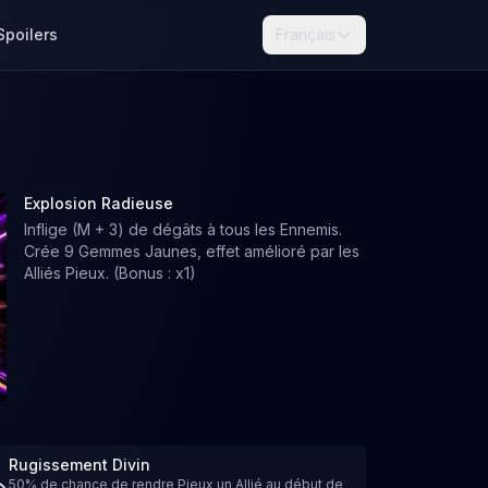
Spoilers
Français
Explosion Radieuse
Inflige (M + 3) de dégâts à tous les Ennemis.
Crée 9 Gemmes Jaunes, effet amélioré par les
Alliés Pieux. (Bonus : x1)
Rugissement Divin
50% de chance de rendre Pieux un Allié au début de