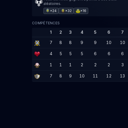
aléatoires.
×24
×32
×16
COMPÉTENCES
1
2
3
4
5
6
7
7
8
8
9
9
10
10
4
5
5
5
6
6
6
1
1
1
2
2
2
3
7
8
9
10
11
12
13