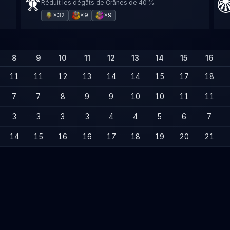
Réduit les dégâts de Crânes de 40 %.
×32
×9
×9
8
9
10
11
12
13
14
15
16
11
11
12
13
14
14
15
17
18
7
7
8
9
9
10
10
11
11
3
3
3
3
4
4
5
6
7
14
15
16
16
17
18
19
20
21