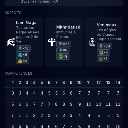
d'Écailles. (Bonus : x3)
ASPECTS
Lien Naga
Venimeux
Mithridatisé
Toutes les
Les dégâts
Nagas Alliées
Immunisé au
de Crânes
gagnent 2 de
Poison.
Empoisonnent.
Vie.
×22
×28
×16
×8
×4
×8
×8
×1
×8
COMPÉTENCES
1
2
3
4
5
6
7
8
9
10
11
12
13
14
1
3
3
4
4
4
5
5
6
6
7
7
7
7
7
5
6
6
7
7
7
8
8
9
9
10
10
11
11
1
1
1
1
2
2
2
3
3
3
4
4
5
5
5
4
5
5
5
6
6
6
7
7
8
8
9
9
10
1