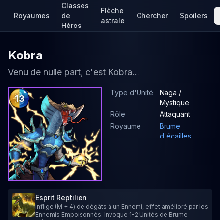
Classes
Flèche
Royaumes
de
Chercher
Spoilers
astrale
Héros
Kobra
Venu de nulle part, c'est Kobra...
Type d'Unité
Naga /
13
Mystique
Rôle
Attaquant
Royaume
Brume
d'écailles
Esprit Reptilien
Inflige (M + 4) de dégâts à un Ennemi, effet amélioré par les
Ennemis Empoisonnés. Invoque 1-2 Unités de Brume