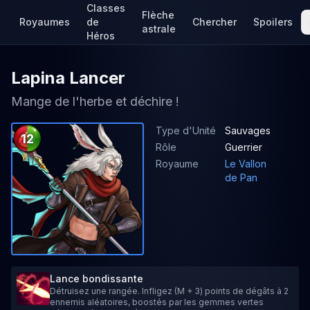
Classes
Flèche
Royaumes
de
Chercher
Spoilers
astrale
Héros
Lapina Lancer
Mange de l'herbe et déchire !
Type d'Unité
Sauvages
12
Rôle
Guerrier
Royaume
Le Vallon
de Pan
Lance bondissante
Détruisez une rangée. Infligez (M + 3) points de dégâts à 2
ennemis aléatoires, boostés par les gemmes vertes