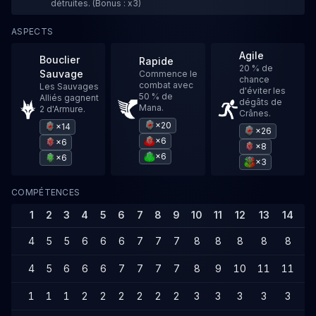
détruites. (Bonus : x3)
ASPECTS
Agile
Bouclier
Rapide
20 % de
Sauvage
Commence le
chance
combat avec
Les Sauvages
d'éviter les
50 % de
Alliés gagnent
dégâts de
Mana.
2 d'Armure.
Crânes.
×20
×14
×26
×6
×6
×8
×6
×6
×3
COMPÉTENCES
1
2
3
4
5
6
7
8
9
10
11
12
13
14
1
4
5
5
6
6
6
7
7
7
8
8
8
8
8
9
4
5
6
6
6
7
7
7
7
8
9
10
11
11
1
1
1
1
2
2
2
2
2
2
3
3
3
3
3
4