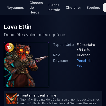
Classes
Flèche
Royaumes
de
Chercher
Spoilers
astrale
Héros
Lava Ettin
Deux têtes valent mieux qu'une.
Type d'Unité
Élémentaire
13
/ Géants
Rôle
Guerrier
Royaume
Portail du
Feu
Affrontement enflammé
Inflige (M + 2) points de dégâts à un ennemi, boosté par les
Ennemis Brûlants. Puis fait exploser 4 Gemmes Brûlantes.