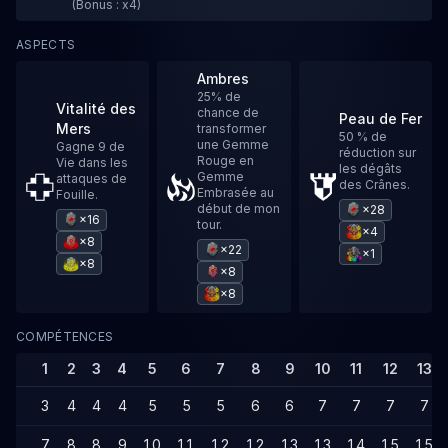
(Bonus : x4)
ASPECTS
Ambres
25% de
Vitalité des
chance de
Peau de Fer
Mers
transformer
50 % de
une Gemme
Gagne 9 de
réduction sur
Rouge en
Vie dans les
les dégâts
Gemme
attaques de
des Crânes.
Embrasée au
Fouille.
début de mon
×28
×16
tour.
×4
×8
×22
×1
×8
×8
×8
COMPÉTENCES
1
2
3
4
5
6
7
8
9
10
11
12
13
3
4
4
4
5
5
5
6
6
7
7
7
7
7
8
8
9
10
11
12
12
13
13
14
15
15