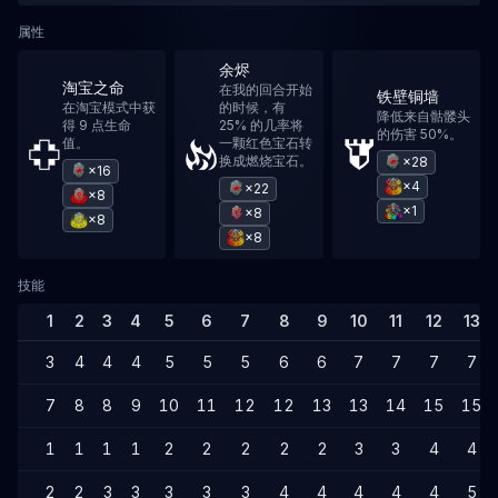
属性
余烬
淘宝之命
在我的回合开始
铁壁铜墙
在淘宝模式中获
的时候，有
降低来自骷髅头
得 9 点生命
25% 的几率将
的伤害 50%。
值。
一颗红色宝石转
换成燃烧宝石。
×28
×16
×4
×22
×8
×1
×8
×8
×8
技能
1
2
3
4
5
6
7
8
9
10
11
12
13
3
4
4
4
5
5
5
6
6
7
7
7
7
7
8
8
9
10
11
12
12
13
13
14
15
15
1
1
1
1
2
2
2
2
2
3
3
4
4
2
2
3
3
3
3
3
4
4
4
4
4
5