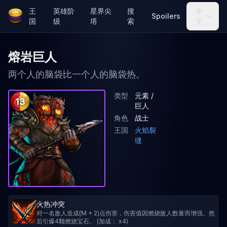
王
英雄阶
星界尖
搜
中
Spoilers
国
级
塔
索
文
熔岩巨人
两个人的脑袋比一个人的脑袋热。
类型
元素 /
13
巨人
角色
战士
王国
火焰裂
缝
火热冲突
对一名敌人造成(M + 2)点伤害，伤害值因燃烧敌人数量而增强。然
后引爆4颗燃烧宝石。 (加成： x4)