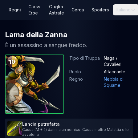
Classi
Guglia
Regni
Cerca
Spoilers
Italiano
Eroe
Astrale
Lama della Zanna
È un assassino a sangue freddo.
Tipo di Truppa
Naga /
10
Cavalieri
Ruolo
Attaccante
Regno
Nebbia di
Squame
Lancia putrefatta
Causa (M + 2) danni a un nemico. Causa inoltre Malattia e lo
avvelena