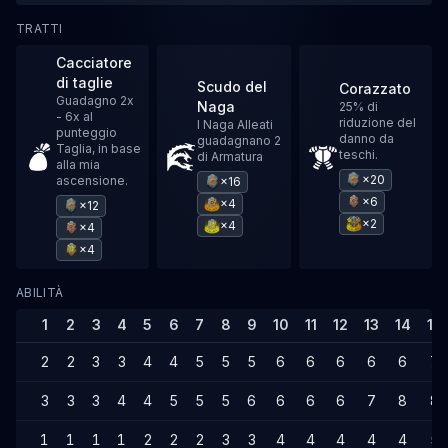
TRATTI
Cacciatore
di taglie
Scudo del
Corazzato
Guadagno 2x
Naga
25% di
- 6x al
riduzione del
I Naga Alleati
punteggio
danno da
guadagnano 2
Taglia, in base
teschi.
di Armatura
alla mia
×20
ascensione.
×16
×6
×4
×12
×2
×4
×4
×4
ABILITÀ
1
2
3
4
5
6
7
8
9
10
11
12
13
14
15
2
2
3
3
4
4
5
5
5
6
6
6
6
6
7
3
3
3
4
4
5
5
5
6
6
6
6
7
8
8
1
1
1
1
2
2
2
3
3
4
4
4
4
4
5