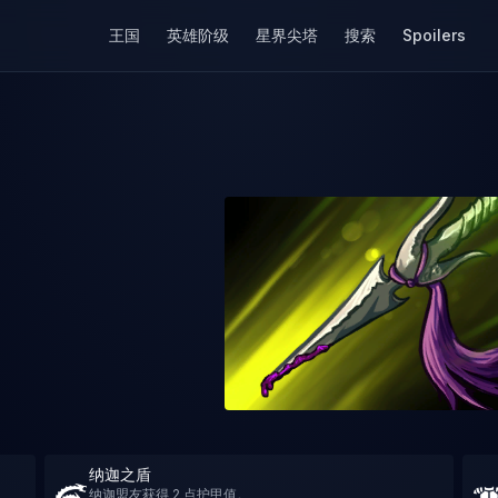
王国
英雄阶级
星界尖塔
搜索
Spoilers
纳迦之盾
纳迦盟友获得 2 点护甲值。