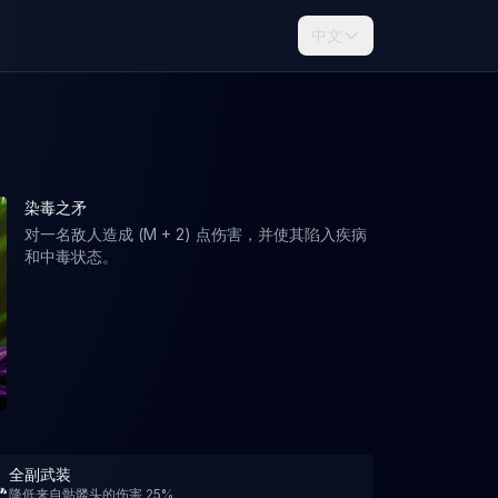
中文
染毒之矛
对一名敌人造成 (M + 2) 点伤害，并使其陷入疾病
和中毒状态。
全副武装
降低来自骷髅头的伤害 25%。