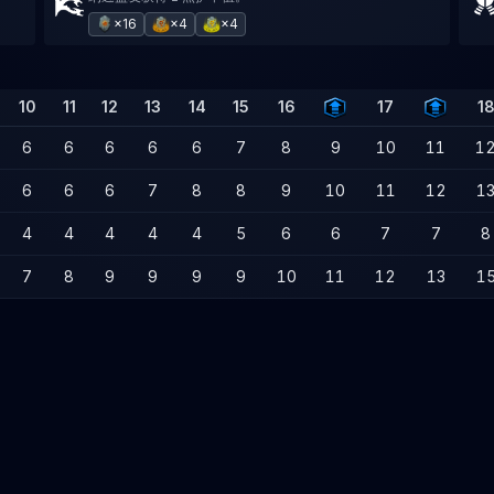
×16
×4
×4
10
11
12
13
14
15
16
17
1
6
6
6
6
6
7
8
9
10
11
1
6
6
6
7
8
8
9
10
11
12
1
4
4
4
4
4
5
6
6
7
7
8
7
8
9
9
9
9
10
11
12
13
1