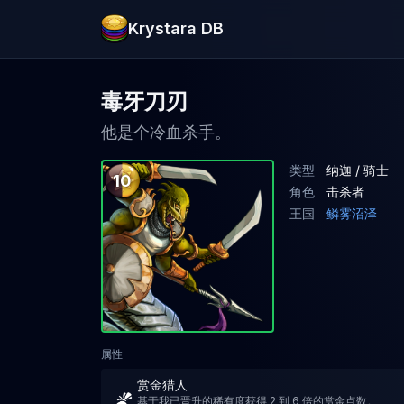
Krystara DB
毒牙刀刃
他是个冷血杀手。
类型
纳迦 / 骑士
10
角色
击杀者
王国
鳞雾沼泽
属性
赏金猎人
基于我已晋升的稀有度获得 2 到 6 倍的赏金点数。