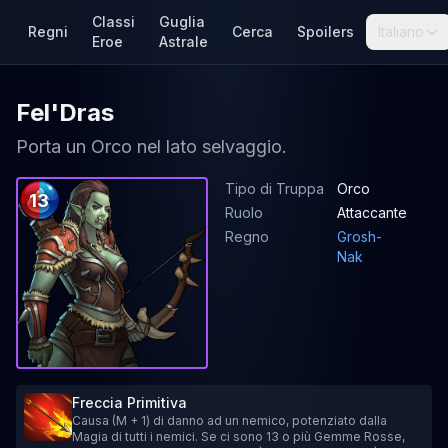
Classi
Guglia
Regni
Cerca
Spoilers
Italiano
Eroe
Astrale
Fel'Dras
Porta un Orco nel lato selvaggio.
Tipo di Truppa
Orco
13
Ruolo
Attaccante
Regno
Grosh-
Nak
Freccia Primitiva
Causa (M + 1) di danno ad un nemico, potenziato dalla
Magia di tutti i nemici. Se ci sono 13 o più Gemme Rosse,