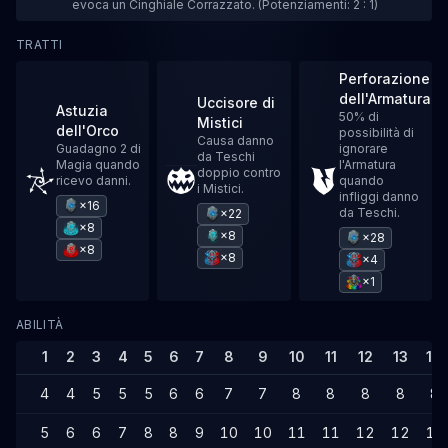
evoca un Cinghiale Corrazzato. (Potenziamenti: 2 : 1)
TRATTI
Perforazione
dell'Armatura
Uccisore di
Astuzia
50% di
Mistici
dell'Orco
possibilità di
Causa danno
Guadagno 2 di
ignorare
da Teschi
Magia quando
l'Armatura
doppio contro
ricevo danni.
quando
i Mistici.
infliggi danno
×16
da Teschi.
×22
×8
×8
×28
×8
×8
×4
×1
ABILITÀ
1
2
3
4
5
6
7
8
9
10
11
12
13
14
4
4
5
5
5
6
6
7
7
8
8
8
8
8
5
6
6
7
8
8
9
10
10
11
11
12
12
13