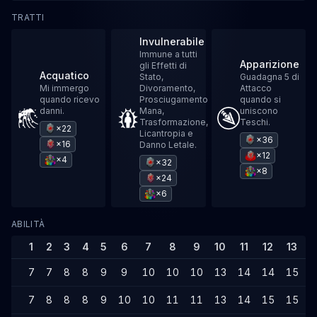
TRATTI
Invulnerabile
Immune a tutti
Apparizione
gli Effetti di
Acquatico
Stato,
Guadagna 5 di
Mi immergo
Divoramento,
Attacco
quando ricevo
Prosciugamento
quando si
danni.
Mana,
uniscono
Trasformazione,
Teschi.
×22
Licantropia e
×36
×16
Danno Letale.
×12
×4
×32
×8
×24
×6
ABILITÀ
1
2
3
4
5
6
7
8
9
10
11
12
13
1
7
7
8
8
9
9
10
10
10
13
14
14
15
1
7
8
8
8
9
10
10
11
11
13
14
15
15
1