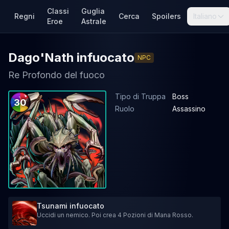
Classi
Guglia
Regni
Cerca
Spoilers
Italiano
Eroe
Astrale
Dago'Nath infuocato
NPC
Re Profondo del fuoco
Tipo di Truppa
Boss
30
Ruolo
Assassino
Tsunami infuocato
Uccidi un nemico. Poi crea 4 Pozioni di Mana Rosso.