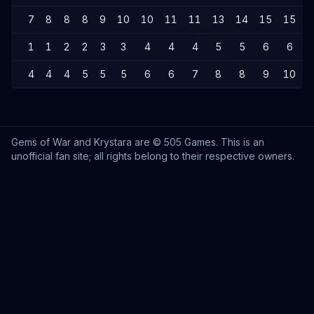
7
8
8
8
9
10
10
11
11
13
14
15
15
1
1
1
2
2
3
3
4
4
4
5
5
6
6
4
4
4
5
5
5
6
6
7
8
8
9
10
1
Gems of War and Krystara are © 505 Games. This is an
unofficial fan site; all rights belong to their respective owners.