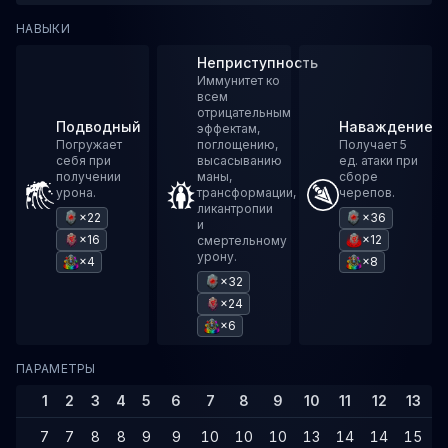
НАВЫКИ
Неприступность
Иммунитет ко
всем
отрицательным
Подводный
Наваждение
эффектам,
Погружает
поглощению,
Получает 5
себя при
высасыванию
ед. атаки при
получении
маны,
сборе
урона.
трансформации,
черепов.
ликантропии
×22
×36
и
×16
×12
смертельному
урону.
×4
×8
×32
×24
×6
ПАРАМЕТРЫ
1
2
3
4
5
6
7
8
9
10
11
12
13
1
7
7
8
8
9
9
10
10
10
13
14
14
15
1