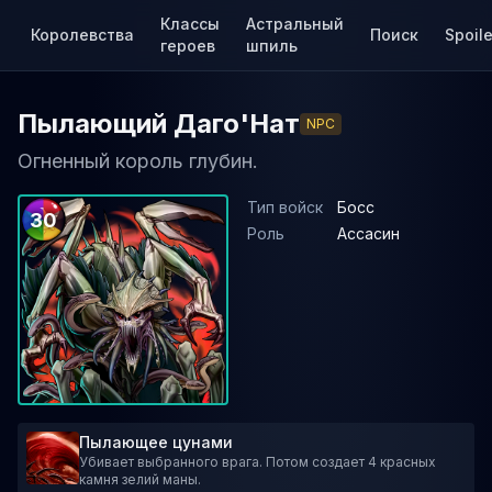
Классы
Астральный
Королевства
Поиск
Spoile
героев
шпиль
Пылающий Даго'Нат
NPC
Огненный король глубин.
Тип войск
Босс
30
Роль
Ассасин
Пылающее цунами
Убивает выбранного врага. Потом создает 4 красных
камня зелий маны.