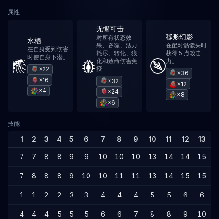
属性
无懈可击
移形幻影
对所有状态效
水栖
果、吞噬、法力
在配对骷髅头时
在自身受到伤害
耗尽、转化、狼
获得 5 点攻击
时使自身下潜。
化和致命伤害免
力。
疫
×22
×36
×16
×32
×12
×4
×24
×8
×6
技能
1
2
3
4
5
6
7
8
9
10
11
12
13
1
7
7
8
8
9
9
10
10
10
13
14
14
15
1
7
8
8
8
9
10
10
11
11
13
14
15
15
1
1
1
2
2
3
3
4
4
4
5
5
6
6
4
4
4
5
5
5
6
6
7
8
8
9
10
1