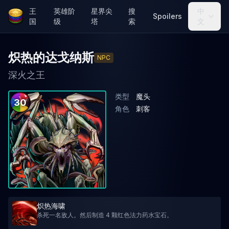
王
英雄阶
星界尖
搜
中
Spoilers
国
级
塔
索
文
炽热的达戈纳斯
NPC
深火之王
类型
魔头
30
角色
刺客
炽热海啸
杀死一名敌人。然后制造 4 颗红色法力药水宝石。