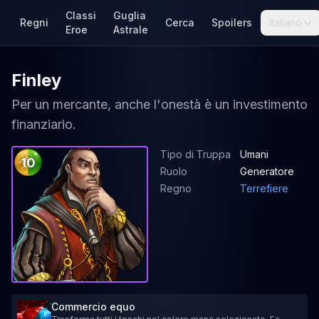
Classi
Guglia
Regni
Cerca
Spoilers
Italiano
Eroe
Astrale
Finley
Per un mercante, anche l'onestà è un investimento
finanziario.
Tipo di Truppa
Umani
10
Ruolo
Generatore
Regno
Terrefiere
Commercio equo