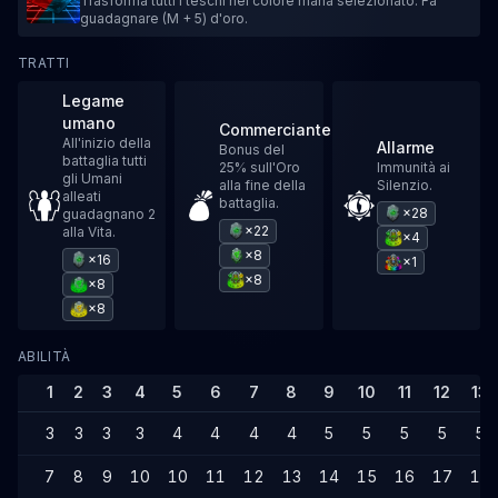
Trasforma tutti i teschi nel colore mana selezionato. Fa
guadagnare (M + 5) d'oro.
TRATTI
Legame
umano
Commerciante
All'inizio della
Allarme
Bonus del
battaglia tutti
25% sull'Oro
Immunità ai
gli Umani
alla fine della
Silenzio.
alleati
battaglia.
×28
guadagnano 2
×22
alla Vita.
×4
×8
×16
×1
×8
×8
×8
ABILITÀ
1
2
3
4
5
6
7
8
9
10
11
12
13
3
3
3
3
4
4
4
4
5
5
5
5
5
7
8
9
10
10
11
12
13
14
15
16
17
17