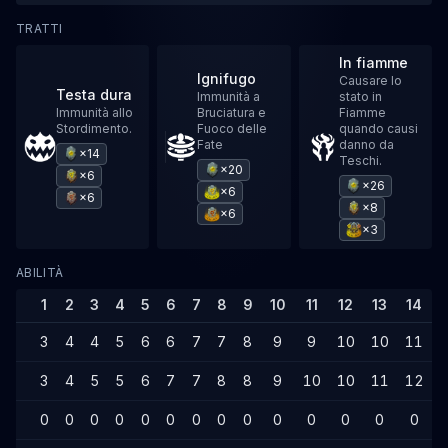
TRATTI
In fiamme
Ignifugo
Causare lo
Testa dura
Immunità a
stato in
Immunità allo
Bruciatura e
Fiamme
Stordimento.
Fuoco delle
quando causi
Fate
danno da
×14
Teschi.
×20
×6
×26
×6
×6
×8
×6
×3
ABILITÀ
1
2
3
4
5
6
7
8
9
10
11
12
13
14
3
4
4
5
6
6
7
7
8
9
9
10
10
11
3
4
5
5
6
7
7
8
8
9
10
10
11
12
0
0
0
0
0
0
0
0
0
0
0
0
0
0