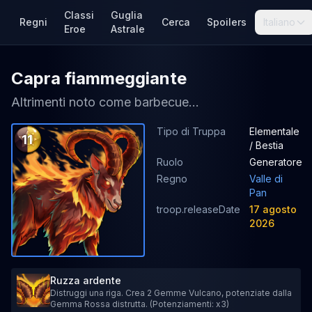
Classi
Guglia
Regni
Cerca
Spoilers
Italiano
Eroe
Astrale
Capra fiammeggiante
Altrimenti noto come barbecue...
Tipo di Truppa
Elementale
11
/ Bestia
Ruolo
Generatore
Regno
Valle di
Pan
troop.releaseDate
17 agosto
2026
Ruzza ardente
Distruggi una riga. Crea 2 Gemme Vulcano, potenziate dalla
Gemma Rossa distrutta. (Potenziamenti: x3)