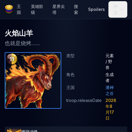
王
英雄阶
星界尖
搜
中
Spoilers
国
级
塔
索
文
火焰山羊
也就是烧烤......
类型
元素
11
/ 野
兽
角色
生成
者
王国
潘神
之谷
troop.releaseDate
2026
年8
月17
日
燃烧冲锋