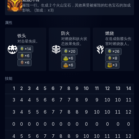
摧毁一行。生成 2 个火山宝石，其效果受被摧毁的红色宝石的加成
影响。 (加成： x3)
属性
防火
燃烧
铁头
对燃烧和妖火状
在造成骷髅头伤
对击晕免疫。
态效果免疫。
害时燃烧敌人。
×14
×20
×26
×6
×6
×8
×6
×6
×3
技能
1
2
3
4
5
6
7
8
9
10
11
12
13
14
3
4
4
5
6
6
7
7
8
9
9
10
10
11
3
4
5
5
6
7
7
8
8
9
10
10
11
12
0
0
0
0
0
0
0
0
0
0
0
0
0
0
4
5
5
6
7
7
8
8
9
10
10
11
11
12