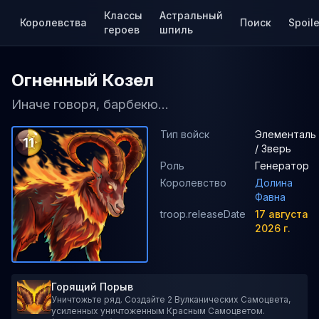
Классы
Астральный
Королевства
Поиск
Spoile
героев
шпиль
Огненный Козел
Иначе говоря, барбекю...
Тип войск
Элементаль
11
/ Зверь
Роль
Генератор
Королевство
Долина
Фавна
troop.releaseDate
17 августа
2026 г.
Горящий Порыв
Уничтожьте ряд. Создайте 2 Вулканических Самоцвета,
усиленных уничтоженным Красным Самоцветом.