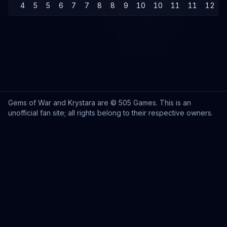
4
5
5
6
7
7
8
8
9
10
10
11
11
12
Gems of War and Krystara are © 505 Games. This is an
unofficial fan site; all rights belong to their respective owners.