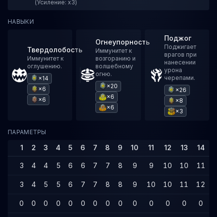
(Усиление: x3)
НАВЫКИ
Поджог
Огнеупорность
Поджигает
Твердолобость
Иммунитет к
врагов при
Иммунитет к
возгоранию и
нанесении
оглушению.
волшебному
урона
огню.
черепами.
×14
×20
×6
×26
×6
×6
×8
×6
×3
ПАРАМЕТРЫ
1
2
3
4
5
6
7
8
9
10
11
12
13
14
3
4
4
5
6
6
7
7
8
9
9
10
10
11
3
4
5
5
6
7
7
8
8
9
10
10
11
12
0
0
0
0
0
0
0
0
0
0
0
0
0
0