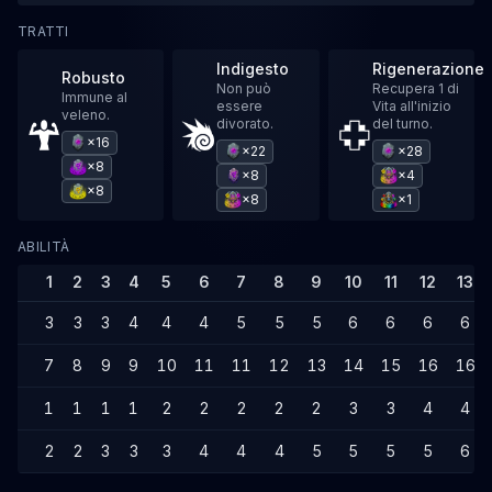
TRATTI
Indigesto
Rigenerazione
Robusto
Non può
Recupera 1 di
Immune al
essere
Vita all'inizio
veleno.
divorato.
del turno.
×16
×22
×28
×8
×8
×4
×8
×8
×1
ABILITÀ
1
2
3
4
5
6
7
8
9
10
11
12
13
3
3
3
4
4
4
5
5
5
6
6
6
6
7
8
9
9
10
11
11
12
13
14
15
16
16
1
1
1
1
2
2
2
2
2
3
3
4
4
2
2
3
3
3
4
4
4
5
5
5
5
6