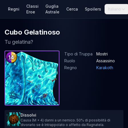
Classi
Guglia
Regni
Cerca
Spoilers
Italiano
Eroe
Astrale
Cubo Gelatinoso
Tu gelatina?
Tipo di Truppa
Mostri
14
Ruolo
Assassino
Regno
Karakoth
Dissolvi
Causa (M + 4) danni a un nemico. 50% di possibilità di
divorarlo se è Intrappolato o affetto da Ragnatela.