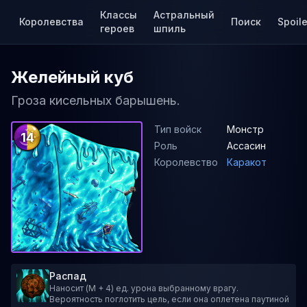
Классы
Астральный
Королевства
Поиск
Spoile
героев
шпиль
Желейный куб
Гроза кисельных барышень.
Тип войск
Монстр
14
Роль
Ассасин
Королевство
Каракот
Распад
Наносит (M + 4) ед. урона выбранному врагу.
Вероятность поглотить цель, если она оплетена паутиной