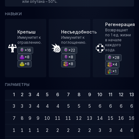
или опутана – 50%.
НАВЫКИ
Регенерация
Возвращает
Крепыш
Несъедобность
по 1 ед. жизни
Иммунитет к
Иммунитет к
в начале
отравлению.
поглощению.
каждого
хода.
×16
×22
×8
×8
×28
×8
×8
×4
×1
ПАРАМЕТРЫ
1
2
3
4
5
6
7
8
9
10
11
12
13
3
3
3
4
4
4
5
5
5
6
6
6
6
7
8
9
9
10
11
11
12
13
14
15
16
16
1
1
1
1
2
2
2
2
2
3
3
4
4