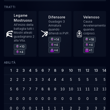
TRATTI
Legame
Difensore
Velenoso
Mostruoso
Guadagni 3
Causa
All'inizio della
Armatura
Avvelenamento
battaglia tutti i
quando
quando
Mostri alleati
difendi in PVP.
colpisci.
guadagnano 2
×14
×18
alla Vita.
×4
×4
×10
×4
×1
×4
ABILITÀ
1
2
3
4
5
6
7
8
9
10
11
12
13
14
2
2
2
3
3
3
4
4
4
5
5
5
5
5
5
6
7
7
7
8
8
9
10
10
11
11
12
13
0
0
0
0
0
0
0
0
0
0
0
0
0
0
0
0
0
0
1
1
1
1
1
2
2
3
3
3