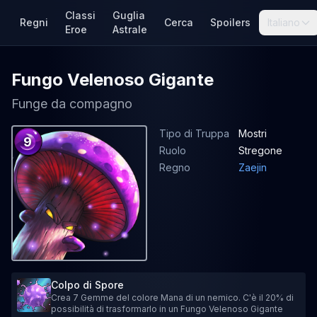
Classi
Guglia
Regni
Cerca
Spoilers
Italiano
Eroe
Astrale
Fungo Velenoso Gigante
Funge da compagno
Tipo di Truppa
Mostri
9
Ruolo
Stregone
Regno
Zaejin
Colpo di Spore
Crea 7 Gemme del colore Mana di un nemico. C'è il 20% di
possibilità di trasformarlo in un Fungo Velenoso Gigante