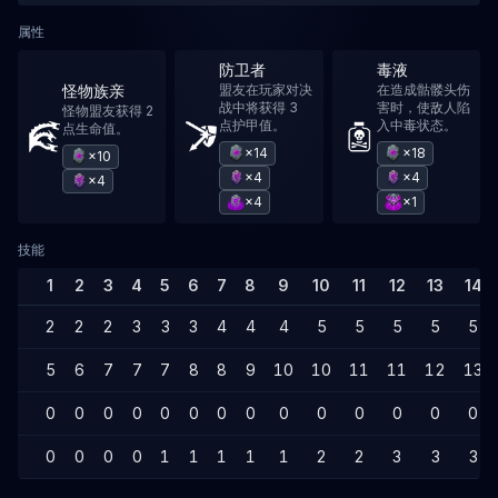
属性
防卫者
毒液
怪物族亲
盟友在玩家对决
在造成骷髅头伤
战中将获得 3
害时，使敌人陷
怪物盟友获得 2
点护甲值。
入中毒状态。
点生命值。
×14
×18
×10
×4
×4
×4
×4
×1
技能
1
2
3
4
5
6
7
8
9
10
11
12
13
14
2
2
2
3
3
3
4
4
4
5
5
5
5
5
5
6
7
7
7
8
8
9
10
10
11
11
12
13
0
0
0
0
0
0
0
0
0
0
0
0
0
0
0
0
0
0
1
1
1
1
1
2
2
3
3
3