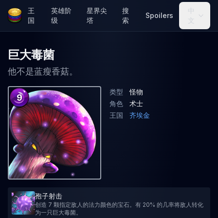
王
英雄阶
星界尖
搜
中
Spoilers
国
级
塔
索
文
巨大毒菌
他不是蓝瘦香菇。
类型
怪物
9
角色
术士
王国
齐埃金
孢子射击
创造 7 颗指定敌人的法力颜色的宝石。有 20% 的几率将敌人转化
为一只巨大毒菌。