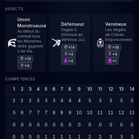
ASPECTS
Union
Défenseur
Venimeux
Monstrueuse
Gagne 3
Les dégâts
Au début du
d'Armure en
de Crânes
combat tous
défense JcJ.
Empoisonnent.
les Monstres
alliés gagnent
×14
×18
2 de Vie.
×4
×4
×10
×4
×1
×4
COMPÉTENCES
1
2
3
4
5
6
7
8
9
10
11
12
13
14
2
2
2
3
3
3
4
4
4
5
5
5
5
5
5
6
7
7
7
8
8
9
10
10
11
11
12
13
0
0
0
0
0
0
0
0
0
0
0
0
0
0
0
0
0
0
1
1
1
1
1
2
2
3
3
3