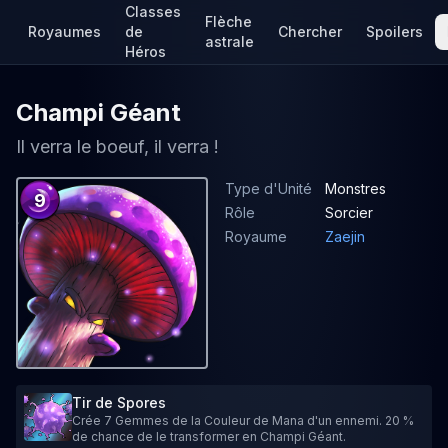
Classes
Flèche
Royaumes
de
Chercher
Spoilers
astrale
Héros
Champi Géant
Il verra le boeuf, il verra !
Type d'Unité
Monstres
9
Rôle
Sorcier
Royaume
Zaejin
Tir de Spores
Crée 7 Gemmes de la Couleur de Mana d'un ennemi. 20 %
de chance de le transformer en Champi Géant.