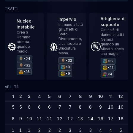
TRATTI
Artiglieria di
Impervio
Nucleo
supporto
Immune a tutti
instabile
gli Effetti di
Causa 5 di
Crea 3
Stato,
danno a tutti i
Gemme
Divoramento,
Nemici
bomba
Licantropia e
quando un
quando
Bruciatura
Alleato lancia
muoio.
Mana.
una magia.
×24
×32
×12
×32
×9
×12
×16
×9
×4
ABILITÀ
1
2
3
4
5
6
7
8
9
10
11
12
1
5
5
6
6
6
7
7
8
8
9
10
10
1
8
9
10
11
11
12
12
13
14
16
17
18
1
1
1
1
2
2
2
3
3
3
4
4
5
5