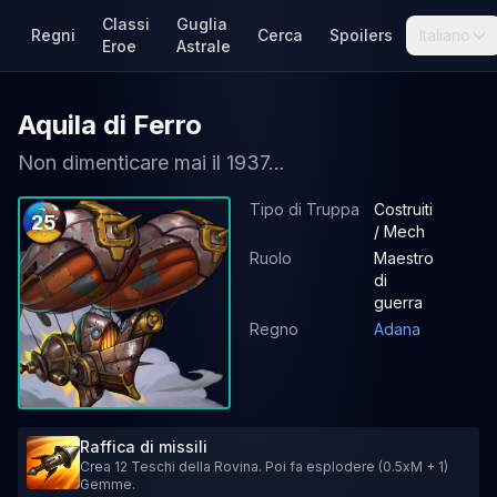
Classi
Guglia
Regni
Cerca
Spoilers
Italiano
Eroe
Astrale
Aquila di Ferro
Non dimenticare mai il 1937...
Tipo di Truppa
Costruiti
25
/ Mech
Ruolo
Maestro
di
guerra
Regno
Adana
Raffica di missili
Crea 12 Teschi della Rovina. Poi fa esplodere (0.5xM + 1)
Gemme.