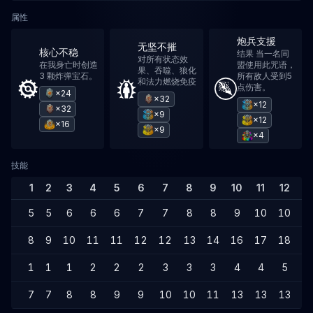
属性
炮兵支援
无坚不摧
核心不稳
结果 当一名同
对所有状态效
在我身亡时创造
盟使用此咒语，
果、吞噬、狼化
3 颗炸弹宝石。
所有敌人受到5
和法力燃烧免疫
点伤害。
×24
×32
×12
×32
×9
×12
×16
×9
×4
技能
1
2
3
4
5
6
7
8
9
10
11
12
1
5
5
6
6
6
7
7
8
8
9
10
10
1
8
9
10
11
11
12
12
13
14
16
17
18
1
1
1
1
2
2
2
3
3
3
4
4
5
5
7
7
8
8
9
9
10
10
11
13
13
13
1