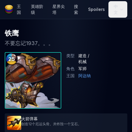
王
英雄阶
星界尖
搜
中
Spoilers
国
级
塔
索
文
铁鹰
不要忘记1937。。。
类型
建造 /
25
机械
角色
军师
王国
阿达纳
火箭弹幕
创造12个厄运头骨。并炸毁一个宝石。