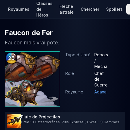
Classes
Flèche
Royaumes
de
Chercher
Spoilers
astrale
Héros
Faucon de Fer
Faucon mais vrai pote.
Type d'Unité
Robots
25
/
Mécha
Rôle
Chef
de
Guerre
Royaume
Adana
Pluie de Projectiles
Crée 10 Catastocrânes. Puis Explose (0.5xM + 1) Gemmes.