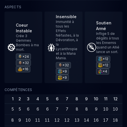
ASPECTS
Insensible
Immunité à
Soutien
Coeur
tous les
Armé
Instable
Effets
Inflige 5 de
Néfastes, à la
Crée 3
dégâts à tous
Dévoration, à
Gemmes
les Ennemis
la
Bombes à ma
quand un Allié
Lycanthropie
mort.
lance un sort.
et à la Mana
×24
Mania.
×12
×32
×32
×12
×16
×9
×4
×9
COMPÉTENCES
1
2
3
4
5
6
7
8
9
10
11
12
1
5
5
6
6
6
7
7
8
8
9
10
10
1
8
9
10
11
11
12
12
13
14
16
17
18
1