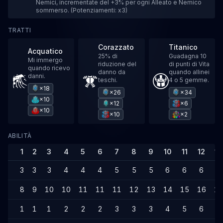
Nemici, incrementate del +3% per ogni Alleato e Nemico
sommerso. (Potenziamenti: x3)
TRATTI
Corazzato
Titanico
Acquatico
25% di
Guadagna 10
Mi immergo
riduzione del
di punti di Vita
quando ricevo
danno da
quando allinei
danni.
teschi.
4 o 5 gemme.
×18
×26
×34
×10
×12
×6
×10
×10
×2
ABILITÀ
1
2
3
4
5
6
7
8
9
10
11
12
13
3
3
3
4
4
4
5
5
5
6
6
6
6
8
9
10
10
11
11
11
12
13
14
15
16
16
1
1
1
2
2
2
3
3
3
4
5
6
6