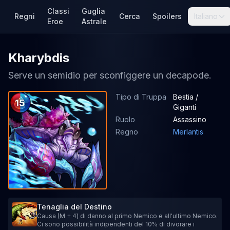
Classi
Guglia
Regni
Cerca
Spoilers
Italiano
Eroe
Astrale
Kharybdis
Serve un semidio per sconfiggere un decapode.
Tipo di Truppa
Bestia /
15
Giganti
Ruolo
Assassino
Regno
Merlantis
Tenaglia del Destino
Causa (M + 4) di danno al primo Nemico e all'ultimo Nemico.
Ci sono possibilità indipendenti del 10% di divorare i