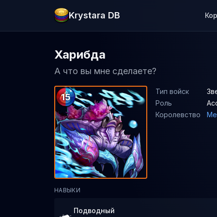
Krystara DB
Ко
Харибда
А что вы мне сделаете?
Тип войск
Зв
15
Роль
Ас
Королевство
Ме
НАВЫКИ
Подводный