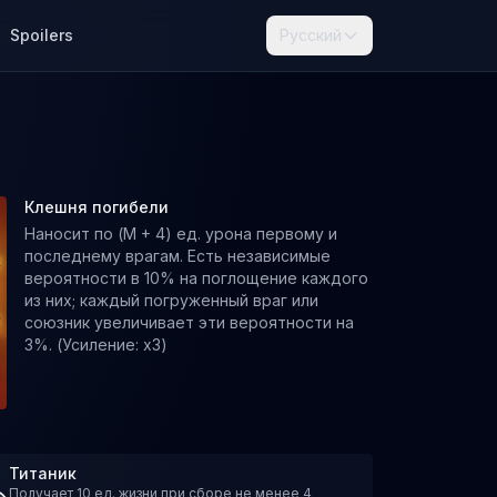
Spoilers
Русский
Клешня погибели
Наносит по (M + 4) ед. урона первому и
последнему врагам. Есть независимые
вероятности в 10% на поглощение каждого
из них; каждый погруженный враг или
союзник увеличивает эти вероятности на
3%. (Усиление: x3)
Титаник
Получает 10 ед. жизни при сборе не менее 4