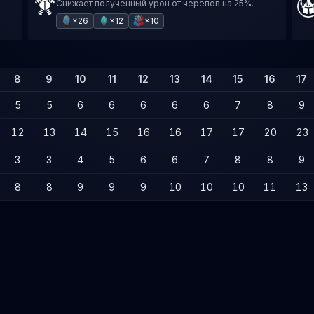
Снижает полученный урон от черепов на 25%.
×26
×12
×10
8
9
10
11
12
13
14
15
16
17
5
5
6
6
6
6
6
7
8
9
12
13
14
15
16
16
17
17
20
23
3
3
4
5
6
6
7
8
8
9
8
8
9
9
9
10
10
10
11
13