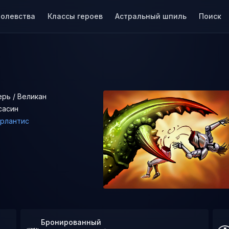
ролевства
Классы героев
Астральный шпиль
Поиск
ерь / Великан
сасин
рлантис
Бронированный