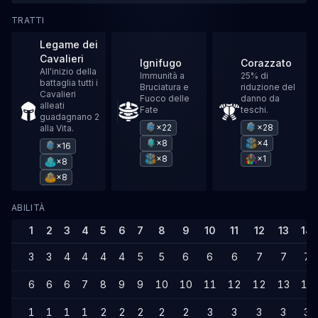
TRATTI
Legame dei
Cavalieri
Ignifugo
Corazzato
All'inizio della
Immunità a
25% di
battaglia tutti i
Bruciatura e
riduzione del
Cavalieri
Fuoco delle
danno da
alleati
Fate
teschi.
guadagnano 2
×22
×28
alla Vita.
×8
×4
×16
×8
×1
×8
×8
ABILITÀ
1
2
3
4
5
6
7
8
9
10
11
12
13
14
3
3
4
4
4
4
5
5
6
6
6
7
7
7
6
6
6
7
8
9
9
10
10
11
12
12
13
13
1
1
1
1
2
2
2
2
2
3
3
3
3
3