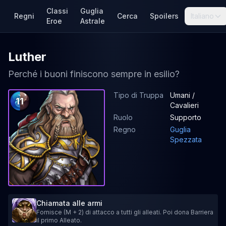
Classi
Guglia
Regni
Cerca
Spoilers
Italiano
Eroe
Astrale
Luther
Perché i buoni finiscono sempre in esilio?
Tipo di Truppa
Umani /
11
Cavalieri
Ruolo
Supporto
Regno
Guglia
Spezzata
Chiamata alle armi
Fornisce (M + 2) di attacco a tutti gli alleati. Poi dona Barriera
il primo Alleato.