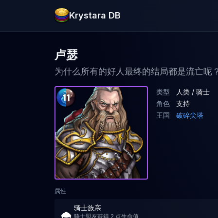
Krystara DB
卢瑟
为什么所有的好人最终的结局都是流亡呢
类型
人类 / 骑士
11
角色
支持
王国
破碎尖塔
属性
骑士族亲
骑士盟友获得 2 点生命值。