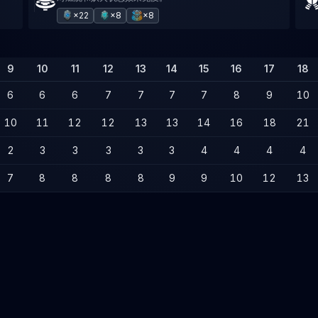
×22
×8
×8
9
10
11
12
13
14
15
16
17
18
6
6
6
7
7
7
7
8
9
10
10
11
12
12
13
13
14
16
18
21
2
3
3
3
3
3
4
4
4
4
7
8
8
8
8
9
9
10
12
13