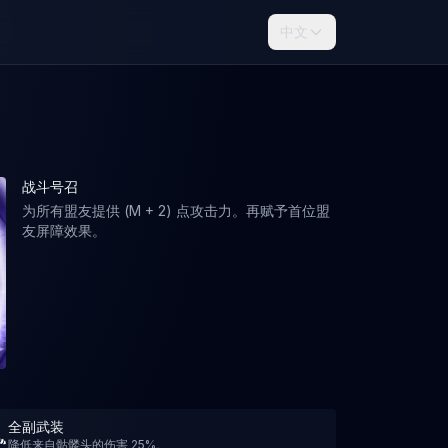
中文
战斗号召
为所有盟友提供 (M + 2) 点攻击力。再赋予首位盟
友屏障效果。
全副武装
降低来自骷髅头的伤害 25%。