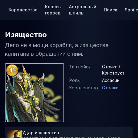
Классы
Астральный
Королевства
Поиск
Spoile
героев
шпиль
Изящество
Дело не в мощи корабля, а изяществе
капитана в обращении с ним.
Тип войск
Стрикс /
11
Конструкт
Роль
Ассасин
Королевство
Стражи
Удар изящества