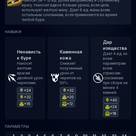
Наносит (M + 3) ед. урона выбранному и случайному
врагу. Наносит вдвое больше урона, если цель
использует желтую ману. Дает 6 ед. маны всем
остальным союзникам, если применяется во время
любой бури.
НАВЫКИ
Дар
изящества
Ненависть
Каменная
Дает 4 ед. ко
к буре
кожа
всем
Наносит
Снижает
параметрам
желтым
полученный
всем
врагам
урон от
стриксам-
двойной урон
черепов на
союзникам
черепами.
50%.
при сборе не
менее 4
×24
×32
камней.
×32
×20
×40
×16
×12
×24
×18
ПАРАМЕТРЫ