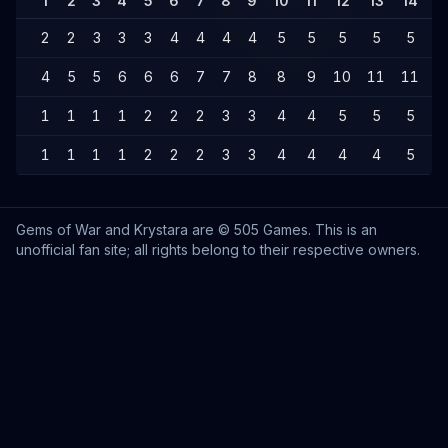
1
2
3
4
5
6
7
8
9
10
11
12
13
14
1
2
2
3
3
3
4
4
4
4
5
5
5
5
5
4
5
5
6
6
6
7
7
8
8
9
10
11
11
1
1
1
1
1
2
2
2
3
3
4
4
5
5
5
1
1
1
1
2
2
2
3
3
4
4
4
4
5
Gems of War and Krystara are © 505 Games. This is an
unofficial fan site; all rights belong to their respective owners.