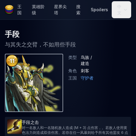
王
英雄阶
星界尖
搜
中
Spoilers
国
级
塔
索
文
手段
与其失之交臂，不如用些手段
类型
鸟族 /
11
建造
角色
刺客
王国
守护者
手段之击
对一名敌人和一名随机敌人造成 (M + 3) 点伤害，。若敌人使用黄
色法力则造成双倍伤害。若存在任一风暴则给予所有其他盟友 6 点