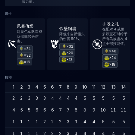
法力值。
属性
手段之礼
风暴仇恨
铁壁铜墙
在配对 4 或更
对黄色军队造成
降低来自骷髅头
多颗宝石时给予
双倍骷髅头伤
的伤害 50%。
所有鸟族盟友 4
害。
点全部技能值。
×32
×24
×40
×20
×32
×24
×12
×16
×18
技能
1
2
3
4
5
6
7
8
9
10
11
12
13
14
1
2
2
3
3
3
4
4
4
4
5
5
5
5
5
4
5
5
6
6
6
7
7
8
8
9
10
11
11
1
1
1
1
1
2
2
2
3
3
4
4
5
5
5
1
1
1
1
2
2
2
3
3
4
4
4
4
5