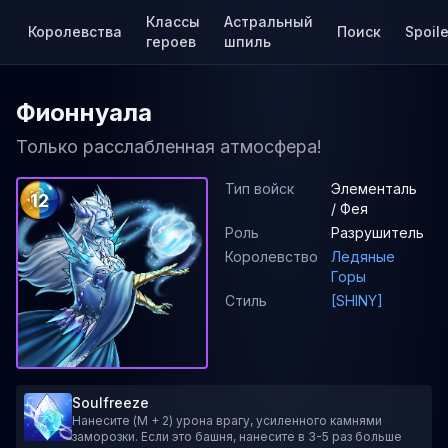
Классы
Астральный
Королевства
Поиск
Spoile
героев
шпиль
Фионнуала
Только расслабленная атмосфера!
Тип войск
Элементаль
12
/ Фея
Роль
Разрушитель
Королевство
Ледяные
Горы
Стиль
[SHINY]
Soulfreeze
Нанесите (M + 2) урона врагу, усиленного камнями
заморозки. Если это башня, нанесите в 3-5 раз больше