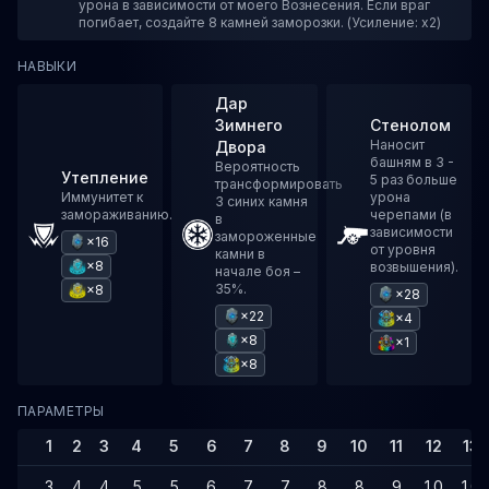
урона в зависимости от моего Вознесения. Если враг
погибает, создайте 8 камней заморозки. (Усиление: x2)
НАВЫКИ
Дар
Зимнего
Стенолом
Наносит
Двора
башням в 3 -
Вероятность
Утепление
5 раз больше
трансформировать
Иммунитет к
урона
3 синих камня
замораживанию.
черепами (в
в
зависимости
замороженные
×16
от уровня
камни в
×8
возвышения).
начале боя –
35%.
×8
×28
×22
×4
×8
×1
×8
ПАРАМЕТРЫ
1
2
3
4
5
6
7
8
9
10
11
12
13
3
4
4
5
5
6
7
7
8
8
9
10
10