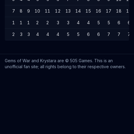
7
8
9
10
11
12
13
14
15
16
17
18
19
1
1
1
2
2
3
3
4
4
5
5
6
6
2
3
3
4
4
4
5
5
6
6
7
7
7
Gems of War and Krystara are © 505 Games. This is an
unofficial fan site; all rights belong to their respective owners.