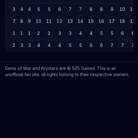
3
4
4
5
5
6
7
7
8
8
9
10
10
7
8
9
10
11
12
13
14
15
16
17
18
19
1
1
1
2
2
3
3
4
4
5
5
6
6
2
3
3
4
4
4
5
5
6
6
7
7
7
Gems of War and Krystara are © 505 Games. This is an
unofficial fan site; all rights belong to their respective owners.