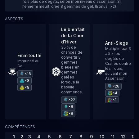
fois plus de dégâts, selon mon niveau d'ascension. Si
l'ennemi meurt, crée 8 gemmes de gel. (Bonus : x2)
ASPECTS
Le bienfait
de la Cour
d'Hiver
Anti-Siège
35 % de
Multiplie par 3
chances de
à 5 x les
Emmitouflé
convertir 3
dégâts de
Immunité au
gemmes
Crânes contre
Gel.
bleues en
les Tours,
gemmes
suivant mon
×16
gelées
Ascension..
×8
lorsque la
×28
bataille
×8
commence.
×4
×22
×1
×8
×8
COMPÉTENCES
1
2
3
4
5
6
7
8
9
10
11
12
13