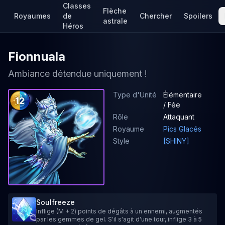
Classes
Flèche
Royaumes
de
Chercher
Spoilers
astrale
Héros
Fionnuala
Ambiance détendue uniquement !
Type d'Unité
Élémentaire
12
/ Fée
Rôle
Attaquant
Royaume
Pics Glacés
Style
[SHINY]
Soulfreeze
Inflige (M + 2) points de dégâts à un ennemi, augmentés
par les gemmes de gel. S'il s'agit d'une tour, inflige 3 à 5