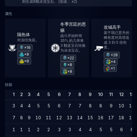
则生成8颗冰冻宝石。 (加成： x2)
属性
冬季宫廷的恩
攻城高手
赐
基于我已晋升的
隔热体
战斗开始时有
稀有度对高塔造
对冻结免疫。
35% 的几率将
成 3 到 5 倍伤
3 颗蓝宝石转换
害。
×16
为冰冻宝石。
×8
×28
×22
×8
×4
×8
×1
×8
技能
1
2
3
4
5
6
7
8
9
10
11
12
13
3
4
4
5
5
6
7
7
8
8
9
10
10
7
8
9
10
11
12
13
14
15
16
17
18
19
1
1
1
2
2
3
3
4
4
5
5
6
6