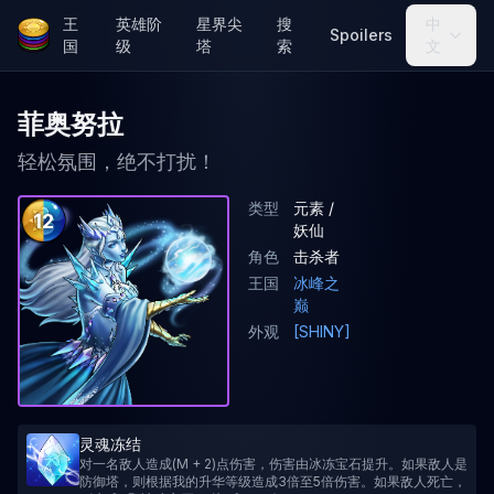
王
英雄阶
星界尖
搜
中
Spoilers
国
级
塔
索
文
菲奥努拉
轻松氛围，绝不打扰！
类型
元素 /
12
妖仙
角色
击杀者
王国
冰峰之
巅
外观
[SHINY]
灵魂冻结
对一名敌人造成(M + 2)点伤害，伤害由冰冻宝石提升。如果敌人是
防御塔，则根据我的升华等级造成3倍至5倍伤害。如果敌人死亡，