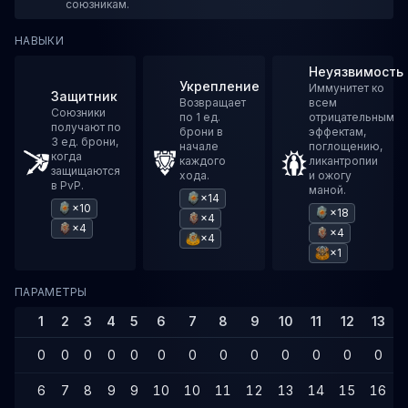
союзникам.
НАВЫКИ
Неуязвимость
Укрепление
Иммунитет ко
Защитник
Возвращает
всем
Союзники
по 1 ед.
отрицательным
получают по
брони в
эффектам,
3 ед. брони,
начале
поглощению,
когда
каждого
ликантропии
защищаются
хода.
и ожогу
в PvP.
маной.
×14
×10
×18
×4
×4
×4
×4
×1
ПАРАМЕТРЫ
1
2
3
4
5
6
7
8
9
10
11
12
13
0
0
0
0
0
0
0
0
0
0
0
0
0
6
7
8
9
9
10
10
11
12
13
14
15
16