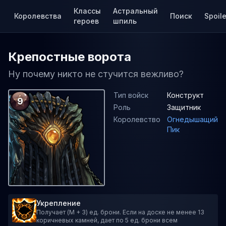
Классы
Астральный
Королевства
Поиск
Spoile
героев
шпиль
Крепостные ворота
Ну почему никто не стучится вежливо?
Тип войск
Конструкт
9
Роль
Защитник
Королевство
Огнедышащий
Пик
Укрепление
Получает (M + 3) ед. брони. Если на доске не менее 13
коричневых камней, дает по 5 ед. брони всем