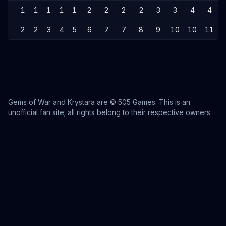
1
1
1
1
1
2
2
2
2
3
3
4
4
2
2
3
4
5
6
7
7
8
9
10
10
11
Gems of War and Krystara are © 505 Games. This is an
unofficial fan site; all rights belong to their respective owners.