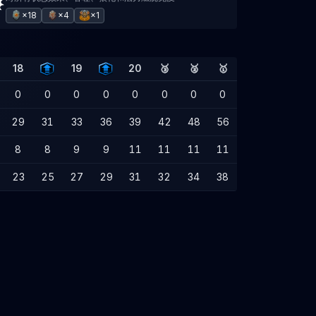
×18
×4
×1
18
19
20
🥉
🥈
🥇
0
0
0
0
0
0
0
0
29
31
33
36
39
42
48
56
8
8
9
9
11
11
11
11
23
25
27
29
31
32
34
38