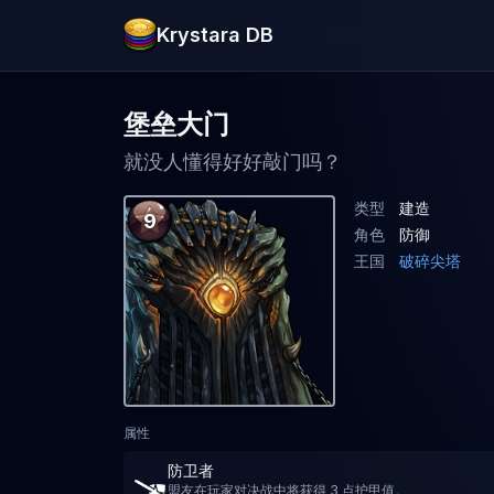
Krystara DB
堡垒大门
就没人懂得好好敲门吗？
类型
建造
9
角色
防御
王国
破碎尖塔
属性
防卫者
盟友在玩家对决战中将获得 3 点护甲值。