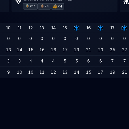
×14
×4
×4
10
11
12
13
14
15
16
17
0
0
0
0
0
0
0
0
0
0
0
13
14
15
16
16
17
19
21
23
25
27
3
3
4
4
4
5
5
6
6
7
7
9
10
10
11
12
13
14
15
17
19
21