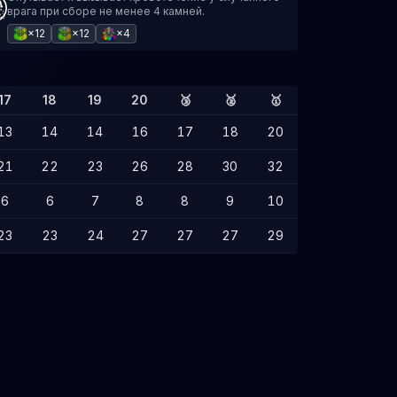
врага при сборе не менее 4 камней.
×12
×12
×4
17
18
19
20
🥉
🥈
🥇
13
14
14
16
17
18
20
21
22
23
26
28
30
32
6
6
7
8
8
9
10
23
23
24
27
27
27
29