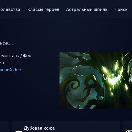
ролевства
Классы героев
Астральный шпиль
Поиск
ов...
ементаль / Фея
ин
лючий Лес
Дубовая кожа