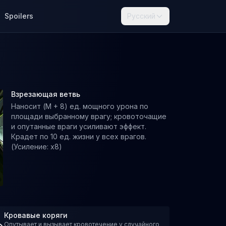
Spoilers
Русский
Взрезающая ветвь
Наносит (M + 8) ед. мощного урона по
площади выбранному врагу; кровоточащие
и опутанные враги усиливают эффект.
Крадет по 10 ед. жизни у всех врагов.
(Усиление: x8)
Кровавые коряги
Опутывает и вызывает кровотечение у случайного