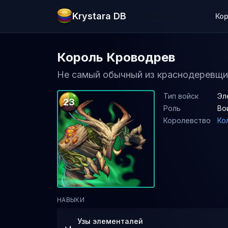
Krystara DB
Ко
Король Кроводрев
Не самый обычный из краснодеревщик
Тип войск
Эл
23
Роль
Во
Королевство
Ко
НАВЫКИ
Узы элементалей