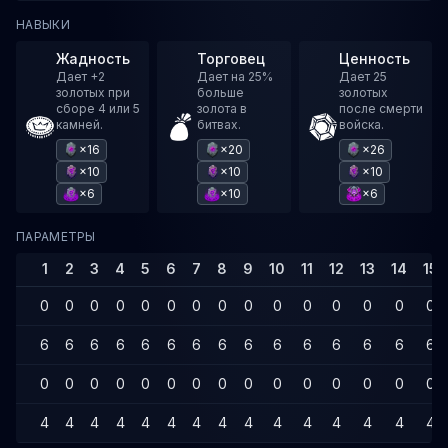
НАВЫКИ
Жадность
Торговец
Ценность
Дает +2
Дает на 25%
Дает 25
золотых при
больше
золотых
сборе 4 или 5
золота в
после смерти
камней.
битвах.
войска.
×16
×20
×26
×10
×10
×10
×6
×10
×6
ПАРАМЕТРЫ
1
2
3
4
5
6
7
8
9
10
11
12
13
14
15
0
0
0
0
0
0
0
0
0
0
0
0
0
0
0
6
6
6
6
6
6
6
6
6
6
6
6
6
6
6
0
0
0
0
0
0
0
0
0
0
0
0
0
0
0
4
4
4
4
4
4
4
4
4
4
4
4
4
4
4