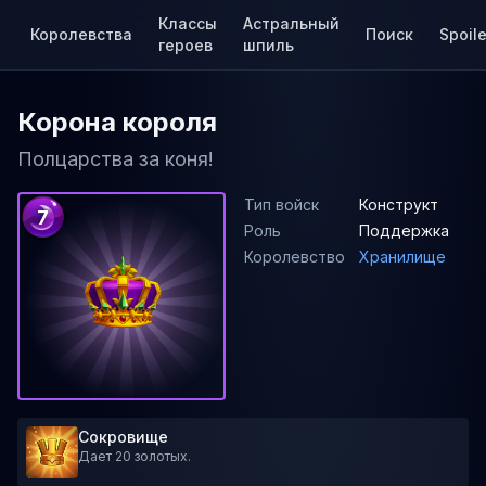
Классы
Астральный
Королевства
Поиск
Spoile
героев
шпиль
Корона короля
Полцарства за коня!
Тип войск
Конструкт
7
Роль
Поддержка
Королевство
Хранилище
Сокровище
Дает 20 золотых.