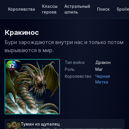
Классы
Астральный
Королевства
Поиск
Spoile
героев
шпиль
Кракинос
Бури зарождаются внутри нас и только потом
вырываются в мир.
Тип войск
Дракон
32
Роль
Маг
Королевство
Черная
Метка
Туман из щупалец