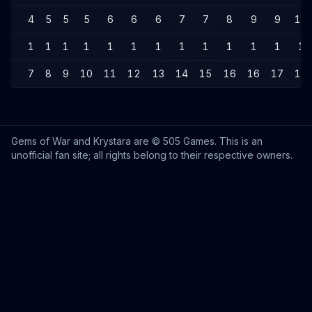
4
5
5
5
6
6
6
7
7
8
9
9
10
1
1
1
1
1
1
1
1
1
1
1
1
1
7
8
9
10
11
12
13
14
15
16
16
17
18
Gems of War and Krystara are © 505 Games. This is an
unofficial fan site; all rights belong to their respective owners.