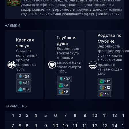
Наносит по (2xM + 3) ед. урона всем врагам; синие камни
усиливают эффект. Накладывает на цели проклятье и
замораживает их. Вероятность получить дополнительный
ход – 10%; синие камни усиливают эффект. (Усиление: x2)
НАВЫКИ
Родство по
Глубокая
Крепкая
глубине
душа
чешуя
Вероятность
Вероятность
Снижает
трансформирова
воскреснуть
полученный
2 синих камня
с полным
урон от
в синие камни
запасом маны
черепов на
дракона в
после смерти
30%.
начале хода –
– 15%.
40%.
×24
×32
×12
×32
×9
×12
×16
×9
×4
ПАРАМЕТРЫ
1
2
3
4
5
6
7
8
9
10
11
12
13
7
8
8
9
9
10
10
11
11
12
13
14
14