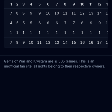
1
2
3
4
5
6
7
8
9
10
11
12
13
7
8
8
9
9
10
10
11
11
12
13
14
14
4
5
5
5
6
6
6
7
7
8
9
9
10
1
1
1
1
1
1
1
1
1
1
1
1
1
7
8
9
10
11
12
13
14
15
16
16
17
18
Gems of War and Krystara are © 505 Games. This is an
unofficial fan site; all rights belong to their respective owners.