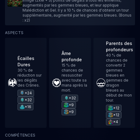
Inflige (2xM + 3) points de dégâts à tous les ennemis,
augmentés par les gemmes bleues, et leur applique
Malédiction et Gel. Il y a 10 % de chances d'obtenir un tour
supplémentaire, augmenté par les gemmes bleues. (Bonus
: x2)
ASPECTS
Parents des
profondeurs
Âme
40 % de
Écailles
profonde
chances de
Dures
15 % de
convertir 2
30 % de
chances de
gemmes
réduction sur
ressusciter
bleues en
les dégâts
avec toute sa
gemmes de
des Crânes.
mana après la
dragon
mort.
bleues au
×24
début de mon
×32
×32
tour.
×9
×16
×12
×9
×12
×4
COMPÉTENCES