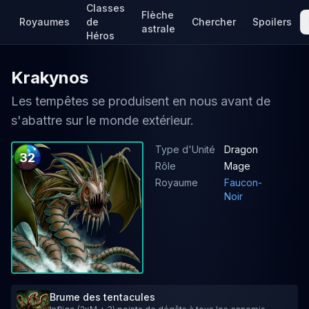
Classes
Flèche
Royaumes
de
Chercher
Spoilers
astrale
Héros
Krakynos
Les tempêtes se produisent en nous avant de
s'abattre sur le monde extérieur.
Type d'Unité
Dragon
32
Rôle
Mage
Royaume
Faucon-
Noir
Brume des tentacules